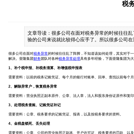
税
文章导读：很多公司在面对税务异常的时候往往乱
验的公司来说就比较得心应手了。所以很多公司在
很多公司在面对
税务异常
的时候往往乱了阵脚，不知道该如何处理，其实对于一
解决。壹隆集团
财务
团队对各种
税务异常处理
具有多年经验，下面壹隆集团为大
1、补个税申报、补税务清算、补增值税申报表
需要资料：以前的税务记账凭证、每个月的银行对账单、回单、查找以前每个月
2、解除异常户，恢复税务异常
需要资料：营业执照正副本原件、公章、法人章，法人和股东身份证原件和复印
3、处理税务查账、记账凭证补记
需要资料：公章、税务要求的记账凭证、报表，以及按税务要求的资料。
4、金税盘锁死、丢失处理
需要资料：公章、公司的营业执照正副本、开户许可证、税务要求的罚款、以及