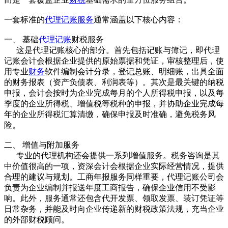
一套标准的
代理记账服务
通常涵盖以下核心内容：
一、 基础
代理记账
财税服务
这是代理记账核心的部分。首先包括记账与簿记，即代理
记账会计会根据企业提供的原始票据和凭证，审核整理后，使
用专业
财务
软件编制会计分录，登记总账、明细账，出具全面
的财务报表（资产负债表、利润表等）。其次是最关键的纳税
申报，会计会按时为企业完成每月的个人所得税申报，以及每
季度的企业所得税、增值税等税种的申报，并协助企业完成每
年的企业所得税汇算清缴，确保申报及时准确，避免税务风
险。
二、 增值与附加服务
专业的代理机构还会提供一系列增值服务。税务咨询是其
中价值很高的一项，资深会计会根据企业实际经营情况，提供
合理的建议与规划。工商年报服务同样重要，代理记账公司会
负责为企业编制并报送年度工商报告，确保企业信用不受影
响。此外，服务通常还包含代开发票、领取发票、装订凭证等
日常杂务，并能及时向企业传递新的财税政策法规，充当企业
的外部财税顾问。