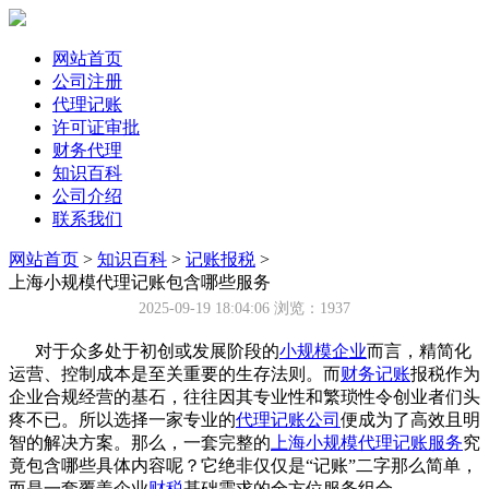
网站首页
公司注册
代理记账
许可证审批
财务代理
知识百科
公司介绍
联系我们
网站首页
>
知识百科
>
记账报税
>
上海小规模代理记账包含哪些服务
2025-09-19 18:04:06
浏览：1937
对于众多处于初创或发展阶段的
小规模
企业
而言，精简化
运营、控制成本是至关重要的生存法则。而
财务记账
报税作为
企业合规经营的基石，往往因其专业性和繁琐性令创业者们头
疼不已。所以选择一家专业的
代理记账公司
便成为了高效且明
智的解决方案。那么，一套完整的
上海小规模代理记账服务
究
竟包含哪些具体内容呢？它绝非仅仅是“记账”二字那么简单，
而是一套覆盖企业
财税
基础需求的全方位服务组合。