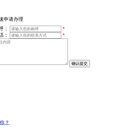
速申请办理
呼：
*
话：
*
你？