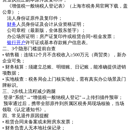
《增值税一般纳税人登记表》（上海市税务局官网下载，盖
公章）；
法人身份证原件及复印件；
财务
人员身份证及会计从业资格证明；
公司章程（最新版，全体股东签字）；
办公场所证明：房产证复印件或租赁合同+租金发票；
银行开户
许可证或基本存款账户信息表。
二、3个隐形门槛提前自查
• 销售额：连续12个月不含税收入≥500万元（商贸类），新办
企业可免；
• 财务核算：须建立总账、明细账、日记账，能准确提供进销
项数据；
• 实地核查：税务局会上门核实地址，需有真实办公场景及门
牌标识。
三、2步线上流程减少跑腿
登录“系统”→“增值税一般纳税人登记”→上传扫描件预审；
预审通过后，携带全部原件到所属区税务局现场核验，当场
领取《认定通知书》。
四、常见退件原因提醒
• 租赁合同未备案或未附房东发票；
• 财务负责人无本地社保记录；