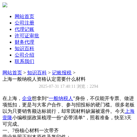
网站首页
公司注册
代理记账
许可证审批
财务代理
知识百科
公司介绍
联系我们
网站首页
>
知识百科
>
记账报税
>
上海一般纳税人资格认定需要什么材料
2025-07-31 17:40:11
浏览：2294
在上海，
企业
想拿到“
一般纳税人
”身份，不仅能开专票、做进
项抵扣，更是与大客户合作、参与招投标的硬门槛。很多老板
以为只要销售额达标就行，却常因材料缺漏被退件。今天
上海
壹隆
小编根据政策梳理一份“必带清单”，照着准备，快至3天
可完成。
一、7份核心材料一次带齐
营业执照正副本原件及复印件；