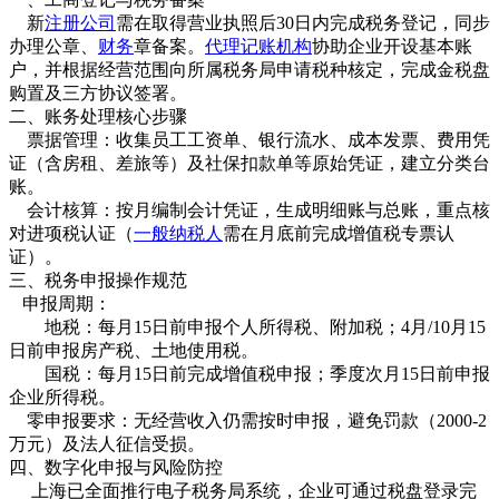
新
注册公司
需在取得营业执照后30日内完成税务登记，同步
办理公章、
财务
章备案。
代理记账机构
协助企业开设基本账
户，并根据经营范围向所属税务局申请税种核定，完成金税盘
购置及三方协议签署。
二、账务处理核心步骤
票据管理：收集员工工资单、银行流水、成本发票、费用凭
证（含房租、差旅等）及社保扣款单等原始凭证，建立分类台
账。
会计核算：按月编制会计凭证，生成明细账与总账，重点核
对进项税认证（
一般纳税人
需在月底前完成增值税专票认
证）。
三、税务申报操作规范
申报周期：
地税：每月15日前申报个人所得税、附加税；4月/10月15
日前申报房产税、土地使用税。
国税：每月15日前完成增值税申报；季度次月15日前申报
企业所得税。
零申报要求：无经营收入仍需按时申报，避免罚款（2000-2
万元）及法人征信受损。
四、数字化申报与风险防控
上海已全面推行电子税务局系统，企业可通过税盘登录完