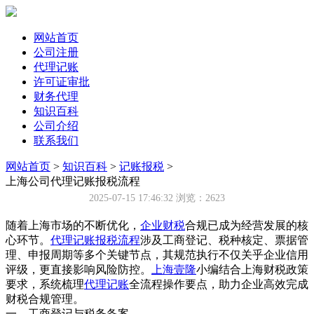
网站首页
公司注册
代理记账
许可证审批
财务代理
知识百科
公司介绍
联系我们
网站首页
>
知识百科
>
记账报税
>
上海公司代理记账报税流程
2025-07-15 17:46:32
浏览：2623
随着上海市场的不断优化，
企业
财税
合规已成为经营发展的核
心环节。
代理记账报税流程
涉及工商登记、税种核定、票据管
理、申报周期等多个关键节点，其规范执行不仅关乎企业信用
评级，更直接影响风险防控。
上海壹隆
小编结合上海财税政策
要求，系统梳理
代理记账
全流程操作要点，助力企业高效完成
财税合规管理。
一、工商登记与税务备案